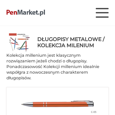
Pen Market
Długopisy reklamowe z nadrukiem – Penmarket
Skip
to
DŁUGOPISY METALOWE /
content
KOLEKCJA MILENIUM
Kolekcja millenium jest klasycznym
rozwiązaniem jeżeli chodzi o długopisy.
Ponadczasowość Kolekcji millenium idealnie
współgra z nowoczesnym charakterem
długopisów.