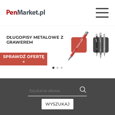
Skip
to
Pen Market
Długopisy reklamowe z nadrukiem – Penmarket
content
DŁUGOPISY METALOWE Z
GRAWEREM
SPRAWDŹ OFERTĘ
→
WYSZUKAJ