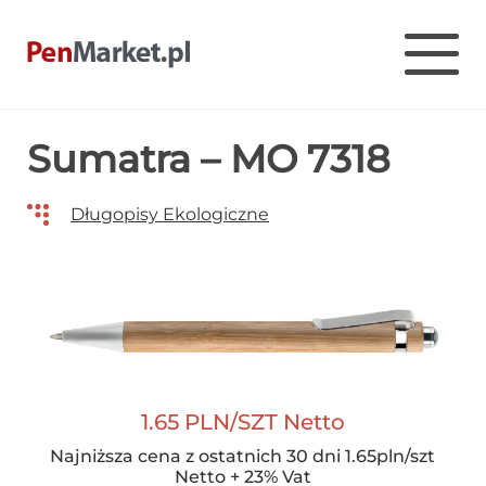
Pen Market
Długopisy reklamowe z nadrukiem – Penmarket
Skip
Sumatra – MO 7318
to
content
Długopisy Ekologiczne
1.65 PLN/SZT Netto
Najniższa cena z ostatnich 30 dni 1.65pln/szt
Netto + 23% Vat