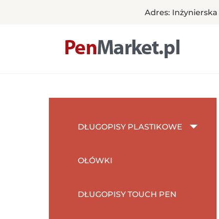
Adres: Inżynierska
Pen Market
Długopisy reklamowe z nadrukiem – Penmarket
Skip
to
content
DŁUGOPISY PLASTIKOWE
OŁÓWKI
DŁUGOPISY TOUCH PEN