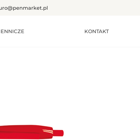
iuro@penmarket.pl
IENNICZE
KONTAKT