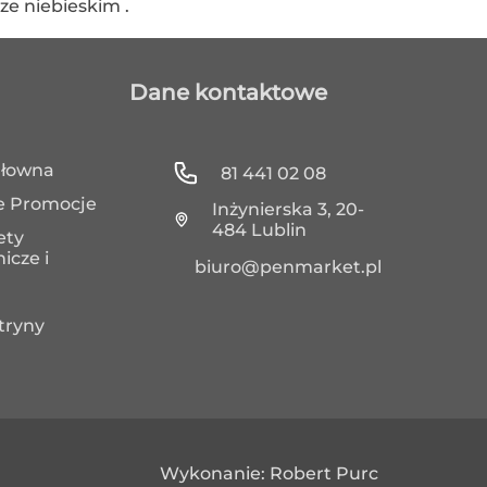
ze niebieskim .
Dane kontaktowe
Głowna
81 441 02 08
e Promocje
Inżynierska 3, 20-
484 Lublin
ety
icze i
biuro@penmarket.pl
tryny
Wykonanie: Robert Purc