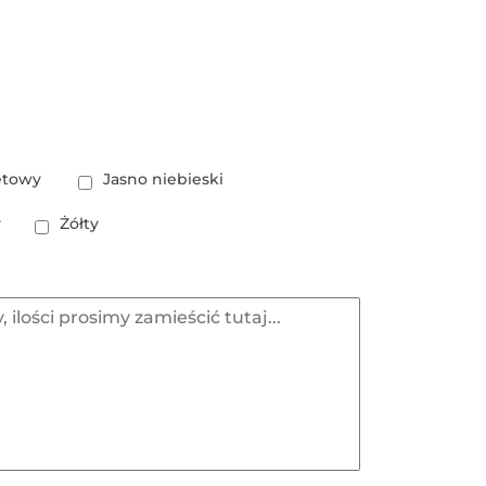
etowy
Jasno niebieski
y
Żółty