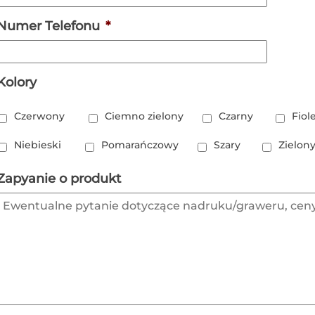
Numer Telefonu
*
Kolory
Czerwony
Ciemno zielony
Czarny
Fiol
Niebieski
Pomarańczowy
Szary
Zielon
Zapyanie o produkt