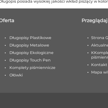
Długopis posiada wysokiej jakości wkład piszący w kolor
Oferta
Przeglądaj
Długopisy Plastikowe
Strona 
Długopisy Metalowe
Aktualn
Długopisy Ekologiczne
KKompl
piśmienn
Długopisy Touch Pen
Kontakt
Komplety piśmiennicze
Mapa wi
Ołówki