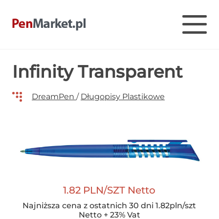
Pen Market
Długopisy reklamowe z nadrukiem – Penmarket
Skip
Infinity Transparent
to
content
DreamPen
/
Długopisy Plastikowe
1.82 PLN/SZT Netto
Najniższa cena z ostatnich 30 dni 1.82pln/szt
Netto + 23% Vat