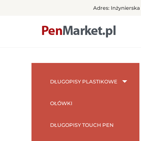
Adres: Inżynierska
Pen Market
Długopisy reklamowe z nadrukiem – Penmarket
Skip
to
content
DŁUGOPISY PLASTIKOWE
OŁÓWKI
DŁUGOPISY TOUCH PEN