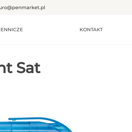
iuro@penmarket.pl
IENNICZE
KONTAKT
nt Sat