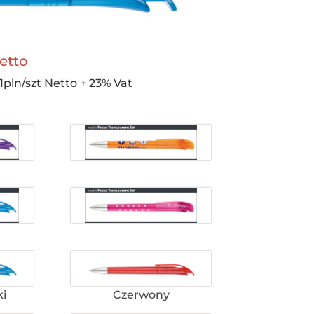
etto
1pln/szt Netto + 23% Vat
ki
Czerwony