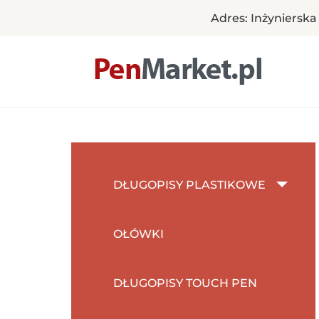
Adres: Inżynierska
Pen Market
Długopisy reklamowe z nadrukiem – Penmarket
Skip
to
content
DŁUGOPISY PLASTIKOWE
OŁÓWKI
DŁUGOPISY TOUCH PEN