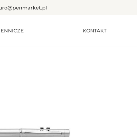
iuro@penmarket.pl
IENNICZE
KONTAKT