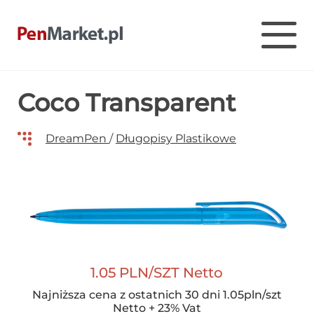
Pen Market
Długopisy reklamowe z nadrukiem – Penmarket
Skip
Coco Transparent
to
content
DreamPen
/
Długopisy Plastikowe
1.05 PLN/SZT Netto
Najniższa cena z ostatnich 30 dni 1.05pln/szt
Netto + 23% Vat